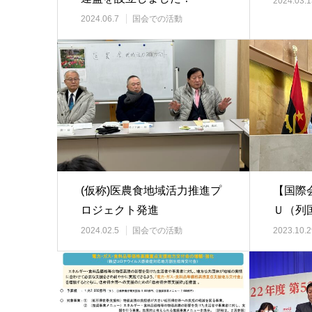
2024.03.1
2024.06.7
国会での活動
(仮称)医農食地域活力推進プ
【国際
ロジェクト発進
Ｕ（列
2024.02.5
国会での活動
2023.10.2