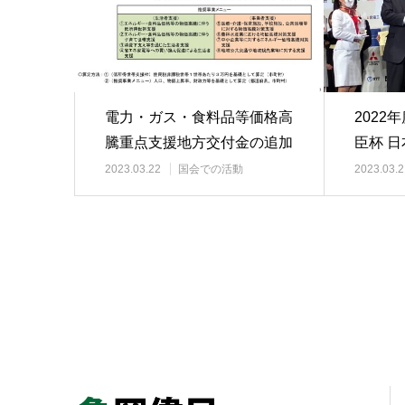
電力・ガス・食料品等価格高
2022
騰重点支援地方交付金の追加
臣杯 
受賞式
2023.03.22
国会での活動
2023.03.2