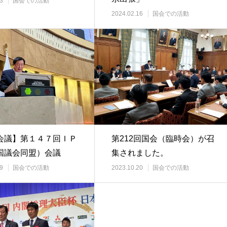
3
国会での活動
2024.02.16
国会での活動
会議】第１４７回ＩＰ
第212回国会（臨時会）が召
国議会同盟）会議
集されました。
9
国会での活動
2023.10.20
国会での活動