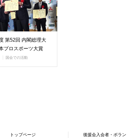
年度 第52回 内閣総理大
日本プロスポーツ大賞
典…
国会での活動
トップページ
後援会入会者・ボラン