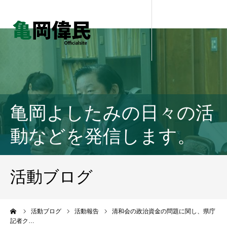
亀岡よしたみの日々の活
動などを発信します。
活動ブログ
ーム
活動ブログ
活動報告
清和会の政治資金の問題に関し、県庁
記者ク…