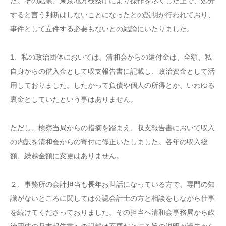
た。その結果、東京地方検察庁により操作を尽くした上で、処分
すると言う判断はしないことになったとの説明が行われており、
事件として立件する必要もないとの結論にいたりました。
1、私の政治団体においては、清和会からの還付金は、全額、私
自身からの借入金として収支報告書に記載し、政治資金として活
用しておりました。したがって負債や個人の所得とか、いわゆる
裏金としていたという事はありません。
ただし、検察当局からの指摘を踏まえ、収支報告書において収入
の内訳を清和会からの寄付に修正いたしました。各年の収入総
額、繰越金額に変更はありません。
２、事務所の会計担当も長年お世話になっている方で、専門の知
識がないところに関しては公認会計士の方と相談をしながら仕事
を続けてくださっておりました。その担当へ清和会事務局から政