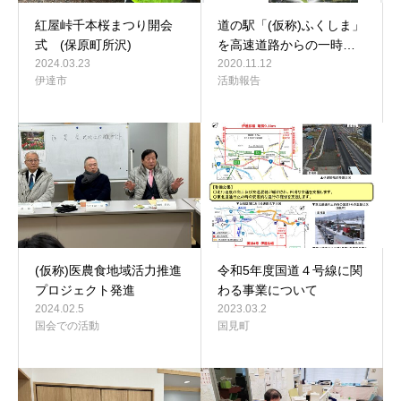
紅屋峠千本桜まつり開会
道の駅「(仮称)ふくしま」
式 (保原町所沢)
を高速道路からの一時…
2024.03.23
2020.11.12
伊達市
活動報告
(仮称)医農食地域活力推進
令和5年度国道４号線に関
プロジェクト発進
わる事業について
2024.02.5
2023.03.2
国会での活動
国見町