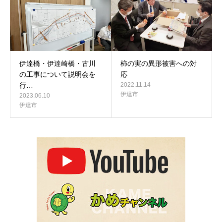
伊達橋・伊達崎橋・古川
柿の実の異形被害への対
の工事について説明会を
応
行…
2022.11.14
伊達市
2023.06.10
伊達市