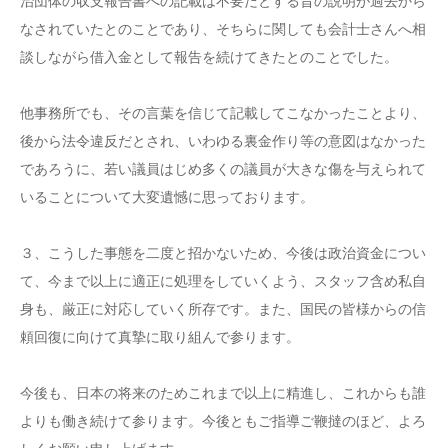
治団体の収支報告書への記載は不要だとする旨の説明が過去から
なされていたとのことであり、そちらに関しても会計士さんへ相
談しながら借入金として報告を続けてきたとのことでした。
他事務所でも、その言葉を信じて記載してこなかったことより、
後から法令違反だとされ、いわゆる裏金作り等の意図はなかった
であろうに、若い議員はじめ多くの議員が大きな傷を与えられて
いることについて大変遺憾に思っております。
３、こうした事態を二度と招かないため、今後は政治資金につい
て、今まで以上に適正に処理をしていくよう、スタッフ含め私自
身も、厳正に対応していく所存です。また、国民の皆様からの信
頼回復に向けて真摯に取り組んで参ります。
今後も、日本の将来のためこれまで以上に精進し、これからも誰
よりも働き続けて参ります。今後ともご指導ご鞭撻のほど、よろ