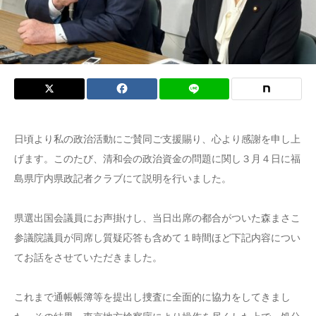
日頃より私の政治活動にご賛同ご支援賜り、心より感謝を申し上
げます。このたび、清和会の政治資金の問題に関し３月４日に福
島県庁内県政記者クラブにて説明を行いました。
県選出国会議員にお声掛けし、当日出席の都合がついた森まさこ
参議院議員が同席し質疑応答も含めて１時間ほど下記内容につい
てお話をさせていただきました。
これまで通帳帳簿等を提出し捜査に全面的に協力をしてきまし