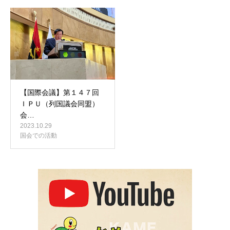
【国際会議】第１４７回
ＩＰＵ（列国議会同盟）
会…
2023.10.29
国会での活動