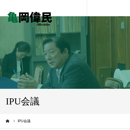
IPU会議
ーム
IPU会議