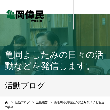
亀岡よしたみの日々の活
動などを発信します。
活動ブログ
ーム
活動ブログ
活動報告
新地町小川地区の安全対策「子ども達
の歩道…