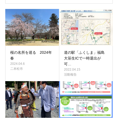
桜の名所を巡る 2024年
道の駅「ふくしま」福島
春
大笹生ICで一時退出が
2024.04.6
可…
二本松市
2022.04.15
活動報告