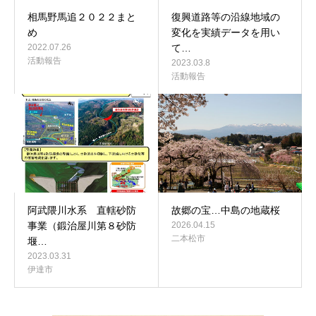
相馬野馬追２０２２まと
復興道路等の沿線地域の
め
変化を実績データを用い
2022.07.26
て…
活動報告
2023.03.8
活動報告
阿武隈川水系 直轄砂防
故郷の宝…中島の地蔵桜
事業（鍛治屋川第８砂防
2026.04.15
二本松市
堰…
2023.03.31
伊達市