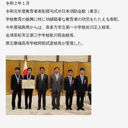
令和２年１月
令和元年度教育者表彰授与式＠日本消防会館（東京）
学校教育の振興に特に功績顕著な教育者の功労をたたえる表彰。
今年度福島県からは、喜多方市立第一小学校佐川正人校長、
会津若松市立第三中学校歌川哲由校長、
県立磐城高等学校阿部武彦校長が受賞した。