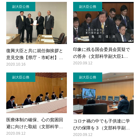
副大臣公務
副大臣公務
印象に残る国会委員会質疑で
復興大臣と共に就任御挨拶と
の答弁（文部科学副大臣1…
意見交換【県庁・市町村】…
2020.09.12
2020.10.16
副大臣公務
副大臣公務
医療体制の確保、心の貧困回
コロナ禍の中でも子供達に学
避に向けた取組（文部科学…
びの保障を３（文部科学副…
2020.09.12
2020.09.12