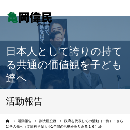
日本人として誇りの持て
る共通の価値観を子ども
達へ
活動報告
ーム
活動報告
副大臣公務
政府を代表しての活動（一例）・さら
にその先へ（文部科学副大臣1年間の活動を振り返る１６）終