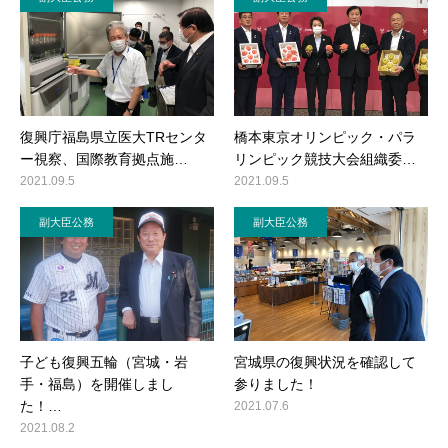
復興庁福島県立医大TRセンタ
橋本東京オリンピック・パラ
ー視察、国際教育拠点施…
リンピック競技大会組織委…
2021.09.5
2021.09.5
副大臣公務
副大臣公務
子ども復興五輪（宮城・岩
宮城県の復興状況を確認して
手・福島）を開催しまし
参りました！
た！…
2021.07.6
2021.08.2