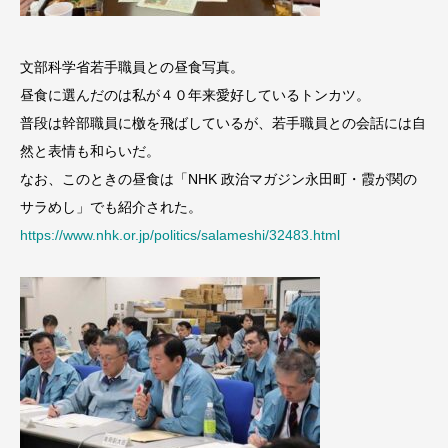
文部科学省若手職員との昼食写真。
昼食に選んだのは私が４０年来愛好しているトンカツ。
普段は幹部職員に檄を飛ばしているが、若手職員との会話には自
然と表情も和らいだ。
なお、このときの昼食は「NHK 政治マガジン永田町・霞が関の
サラめし」でも紹介された。
https://www.nhk.or.jp/politics/salameshi/32483.html