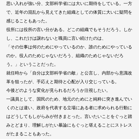
思い入れが強い分、文部科学省には大いに期待をしている。一方
で、近年の混乱から見えてきた組織としての体質に大いに疑問を
感じることもあった。
役所には役所の言い分がある。どこの組織でもそうだろう。しか
し、これだけは譲れないと職員に言い続けたのは、
「その仕事は何のためにやっているのか、誰のためにやっている
のか。役人のためじゃないだろう、組織のためじゃないだろ
う。」ということだった。
就任時から「自分は文部科学省の敵」と公言し、内部から意識改
革を狙ったが、手応えと期待と心配が入り交じっている。
今後どのような変化が見られるだろうか注視したい。
一議員として、国民のため、地元のためにと純粋に突き進んでい
くのとは違い、政府を代表する立場にある者に求められる行動に
はどうしてもしがらみが付きまとった。言いたいことをぐっと踏
みとどまり、理解しがたい暴論にもぐっと堪えることにストレス
がたまることもあった。