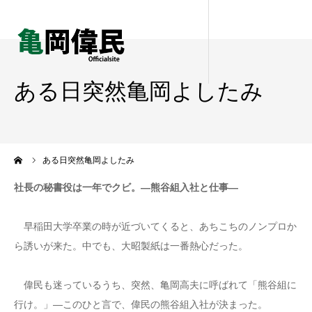
ある日突然亀岡よしたみ
ーム
ある日突然亀岡よしたみ
社長の秘書役は一年でクビ。―熊谷組入社と仕事―
早稲田大学卒業の時が近づいてくると、あちこちのノンプロか
ら誘いが来た。中でも、大昭製紙は一番熱心だった。
偉民も迷っているうち、突然、亀岡高夫に呼ばれて「熊谷組に
行け。」―このひと言で、偉民の熊谷組入社が決まった。