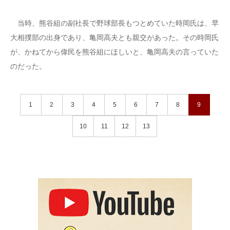
当時、熊谷組の副社長で野球部長もつとめていた時岡氏は、早
大相撲部の出身であり、亀岡高夫とも親交があった。その時岡氏
が、かねてから偉民を熊谷組にほしいと、亀岡高夫の言っていた
のだった。
1
2
3
4
5
6
7
8
9
10
11
12
13