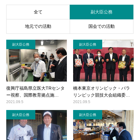
全て
副大臣公務
地元での活動
国会での活動
副大臣公務
副大臣公務
復興庁福島県立医大TRセンタ
橋本東京オリンピック・パラ
ー視察、国際教育拠点施…
リンピック競技大会組織委…
2021.09.5
2021.09.5
副大臣公務
副大臣公務