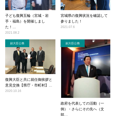
子ども復興五輪（宮城・岩
宮城県の復興状況を確認して
手・福島）を開催しまし
参りました！
た！…
2021.07.6
2021.08.2
副大臣公務
副大臣公務
復興大臣と共に就任御挨拶と
意見交換【県庁・市町村】…
2020.10.16
政府を代表しての活動（一
例）・さらにその先へ（文
部…