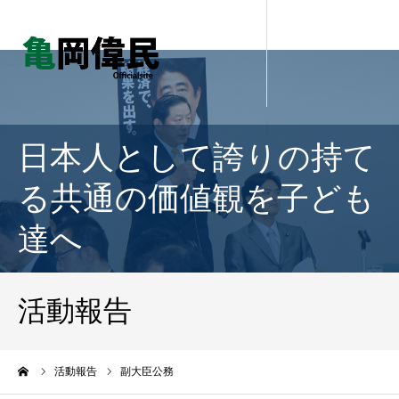
日本人として誇りの持て
る共通の価値観を子ども
達へ
活動報告
ーム
活動報告
副大臣公務